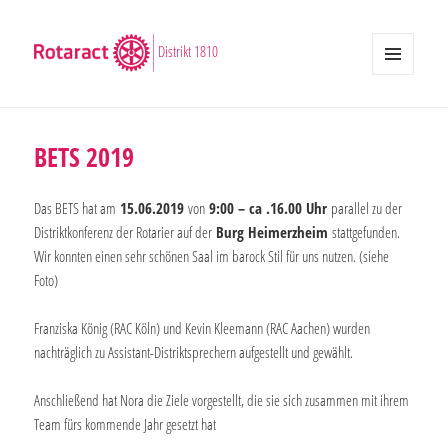
Distrikt 1810
MENÜ
UND
WIDGETS
BETS 2019
Das BETS hat am
15.06.2019
von
9:00 – ca .16.00 Uhr
parallel zu der
Distriktkonferenz der Rotarier auf der
Burg Heimerzheim
stattgefunden.
Wir konnten einen sehr schönen Saal im barock Stil für uns nutzen. (siehe
Foto)
Franziska König (RAC Köln) und Kevin Kleemann (RAC Aachen) wurden
nachträglich zu Assistant-Distriktsprechern aufgestellt und gewählt.
Anschließend hat Nora die Ziele vorgestellt, die sie sich zusammen mit ihrem
Team fürs kommende Jahr gesetzt hat