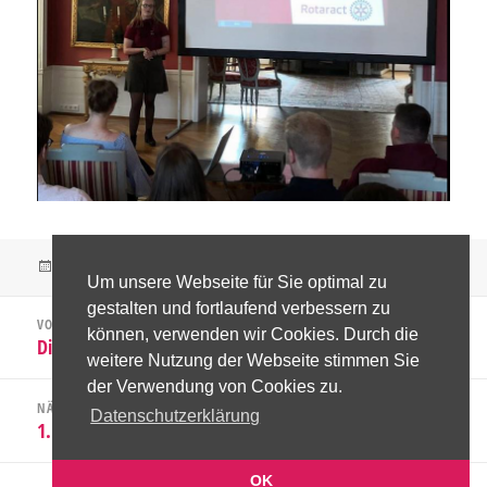
Veröffentlicht
Kategorien
19. Juli 2019
Helfen
Um unsere Webseite für Sie optimal zu
am
Beitragsnavigation
gestalten und fortlaufend verbessern zu
VORHERIGER
können, verwenden wir Cookies. Durch die
Distriktteam 2017-2018 wurde gewählt
Vorheriger
weitere Nutzung der Webseite stimmen Sie
Beitrag:
der Verwendung von Cookies zu.
NÄCHSTER
Datenschutzerklärung
1. RDK-Sitzung 2019/2020
Nächster
Beitrag:
OK